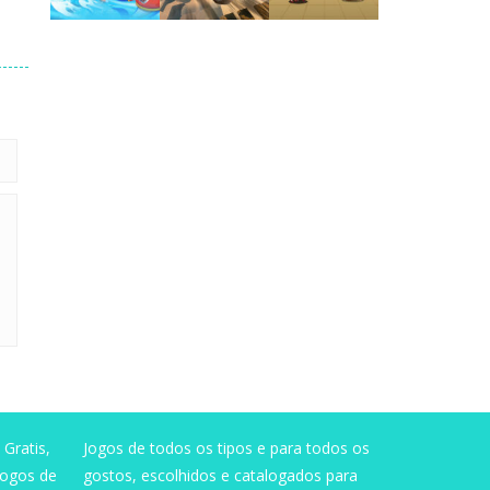
Jogaê
Jogaê
Jogaê
251
Jogaê
Jogaê
Jogaê
 Gratis,
Jogos de todos os tipos e para todos os
 Jogos de
gostos, escolhidos e catalogados para