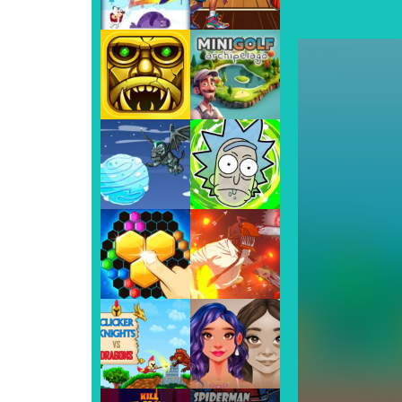
Play
Play
Play
Play
Play
Play
Play
Play