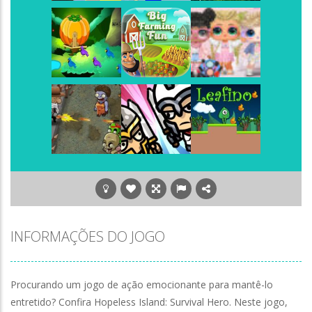
Play
Play
Play
Play
Play
Play
Play
Play
Play
INFORMAÇÕES DO JOGO
Procurando um jogo de ação emocionante para mantê-lo
entretido? Confira Hopeless Island: Survival Hero. Neste jogo,