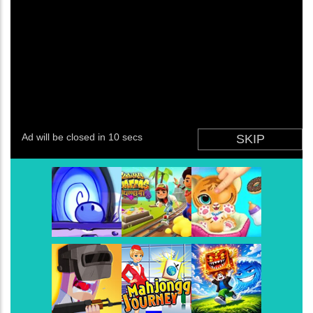
Angry Birds
-
O Angry Birds se arrisca na Star Cu
Super Bomberman
-
Super Bomberman foi o prim
Play
Play
Play