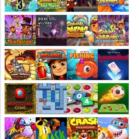
Jogaê
Jogaê
Jogaê
Jogaê
Jogaê
Jogaê
Jogaê
Jogaê
Jogaê
Jogaê
Jogaê
Jogaê
Jogaê
Jogaê
Jogaê
Jogaê