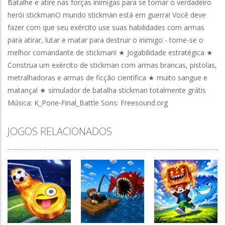
Batalhe e atire nas forças inimigas para se tornar o verdadeiro
herói stickmanO mundo stickman está em guerra! Você deve
fazer com que seu exército use suas habilidades com armas
para atirar, lutar e matar para destruir o inimigo - torne-se o
melhor comandante de stickman! ★ Jogabilidade estratégica ★
Construa um exército de stickman com armas brancas, pistolas,
metralhadoras e armas de ficção científica ★ muito sangue e
matança! ★ simulador de batalha stickman totalmente grátis
Música: K_Pone-Final_Battle Sons: Freesound.org
JOGOS RELACIONADOS