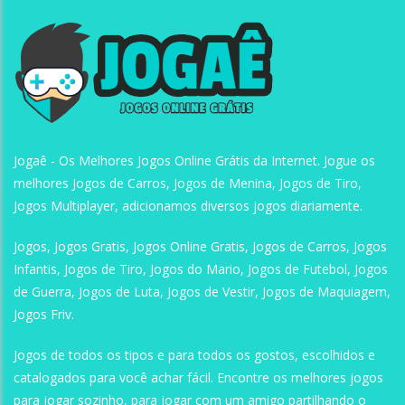
Jogaê
Jogaê
Jogaê
Jogaê - Os Melhores Jogos Online Grátis da Internet. Jogue os
melhores Jogos de Carros, Jogos de Menina, Jogos de Tiro,
Jogos Multiplayer, adicionamos diversos jogos diariamente.
Jogos, Jogos Gratis, Jogos Online Gratis, Jogos de Carros, Jogos
Infantis, Jogos de Tiro, Jogos do Mario, Jogos de Futebol, Jogos
de Guerra, Jogos de Luta, Jogos de Vestir, Jogos de Maquiagem,
Jogos Friv.
Jogos de todos os tipos e para todos os gostos, escolhidos e
catalogados para você achar fácil. Encontre os melhores jogos
para jogar sozinho, para jogar com um amigo partilhando o