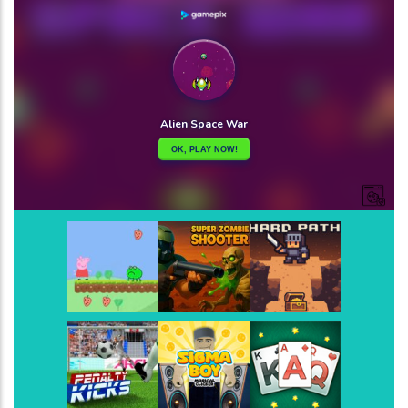
Super Bomberman
-
Super Bomberman foi o prim
Play
Play
Play