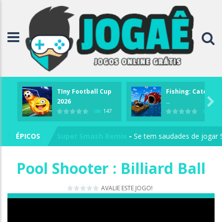
Angry Birds
-
O Angry Birds se arrisca na Star Cu
TIny Football Cup
Fishing: Catch th
Super Bomberman
-
Super Bomberman foi o prim

2026
..
147
180
Crash Bandicoot
-
O jogo segue como aventuras d
ÉPICOS
Super Smash Remix
-
Se tem saudades de jogar S
Subway Surf: Mônaco
-
Concordo – há muito temp
Pool Shooter : Billiard Ball
Plants vs Zombies
-
Só mesmo as plantas podem p
AVALIE ESTE JOGO!
Tekken 3
-
Lute em cenários diferentes com os lu
Super Mario All-Stars
-
Super Mario All-Stars é u