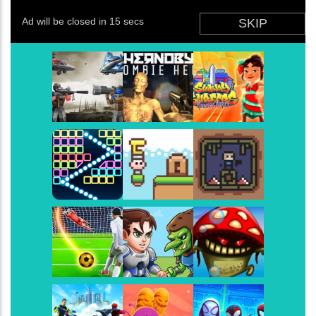
Play
Play
Play
Play
Play
Play