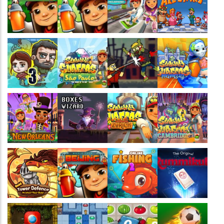
Jogaê
Jogaê
Jogaê
Jogaê
Jogaê
Jogaê
Jogaê
Jogaê
Jogaê
Jogaê
Jogaê
Jogaê