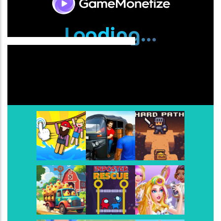
Super Bomberman
-
Super Bomberman foi o prim
Play
Play
Play