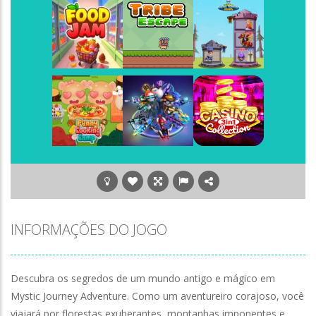
Play
Play
Play
Play
Play
Play
Play
Play
Play
INFORMAÇÕES DO JOGO
Descubra os segredos de um mundo antigo e mágico em
Mystic Journey Adventure. Como um aventureiro corajoso, você
viajará por florestas exuberantes, montanhas imponentes e