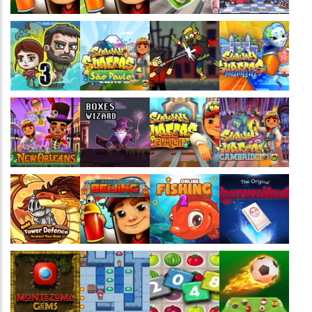
Jogaê
Jogaê
Jogaê
Jogaê
Jogaê
Jogaê
Jogaê
Jogaê
Jogaê
Jogaê
Jogaê
Jogaê
Jogaê
Jogaê
Jogaê
Jogaê