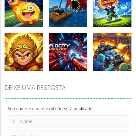
Fishing: Catch
Obby Escape
TIny Football
the Secret
from Tsunami
Cup 2026
Brainrot
Brainrot
147
180
157
Zombie
DEIXE UMA RESPOSTA
Meme
Velocity
Defense: Last
Myth:Wukong
Breaker
Stand
134
163
132
Seu endereço de e-mail não será publicado.