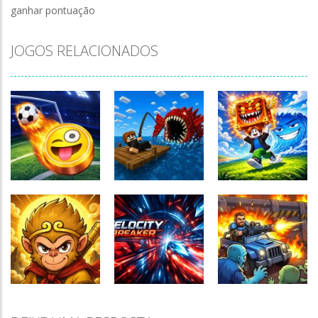
ganhar pontuação
JOGOS RELACIONADOS
Fishing: Catch
Obby Escape
TIny Football
the Secret
from Tsunami
Cup 2026
Brainrot
Brainrot
147
180
157
Zombie