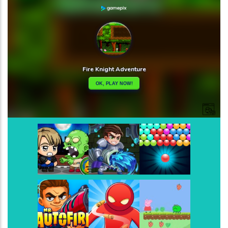
Super Bomberman
-
Super Bomberman foi o prim
Play
Play
Play