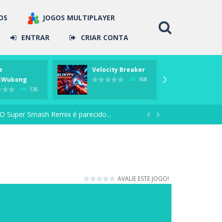
OS
JOGOS MULTIPLAYER
seus amigos, saia por...
ENTRAR
CRIAR CONTA
jogo naquele sistema a oferecer...
e
Velocity Breaker
Zombi
ecisa enfrentar o cientista...
:Wukong
Last ..
168

136
 O Super Smash Remix é parecido...
polícia das estações ferroviárias,...


o com muita estratégia para impedir...
ason desperta sem a sua...
o essa versão é do Playstation,...
AVALIE ESTE JOGO!
o: Super Mario Bros., Super Mario...
cê controla Mario tocando enquanto...