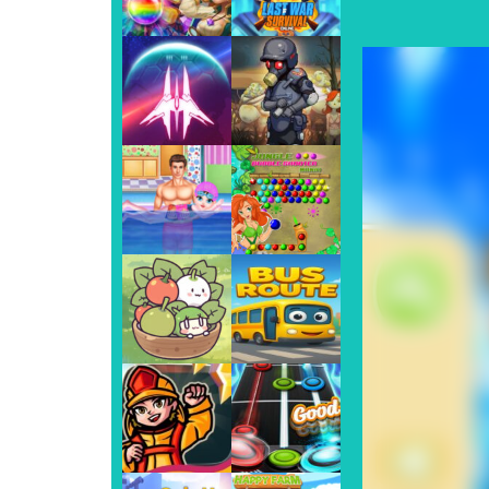
Angry Birds
-
O Angry Birds se arris
Super Bomberman
-
Super Bomberma
Play
Play
Play
Play
Play
Play
Play
Play