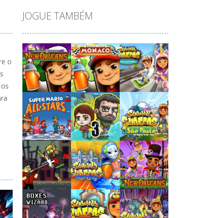
JOGUE TAMBÉM
re o
us
 os
ara
Jogaê
Jogaê
Jogaê
Jogaê
Jogaê
Jogaê