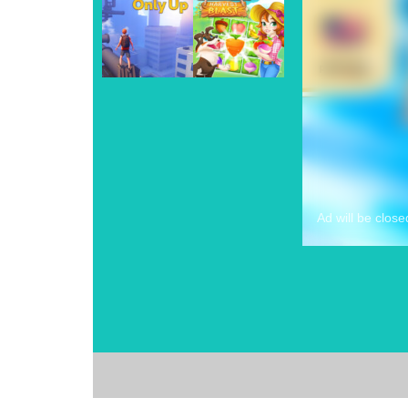
Play
Play
Play
Play