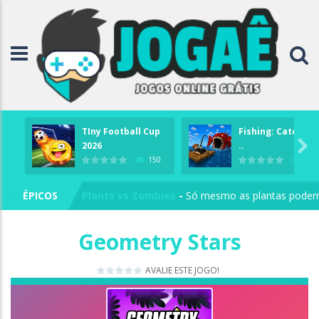
Angry Birds
-
O Angry Birds se arrisca na Star Cu
Super Bomberman
-
Super Bomberman foi o prim
Crash Bandicoot
-
O jogo segue como aventuras d
TIny Football Cup
Fishing: Catch th
Super Smash Remix
-
Se tem saudades de jogar S

2026
..
Subway Surf: Mônaco
-
Concordo – há muito temp
150
184
Plants vs Zombies
-
Só mesmo as plantas podem p
ÉPICOS
Tekken 3
-
Lute em cenários diferentes com os lu
Geometry Stars
Super Mario All-Stars
-
Super Mario All-Stars é u
AVALIE ESTE JOGO!
Mario Bros World
-
Mario Bros World um novo tip
Angry Birds
-
O Angry Birds se arrisca na Star Cu