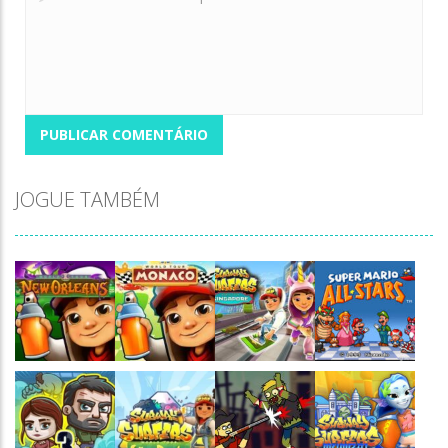
JOGUE TAMBÉM
Jogaê
Jogaê
Jogaê
Jogaê