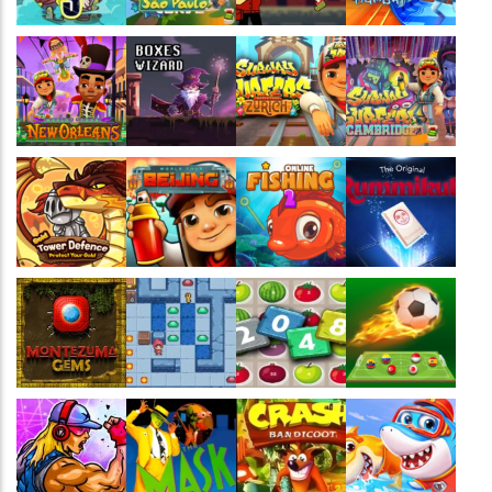
Jogaê
Jogaê
Jogaê
Jogaê
Jogaê
Jogaê
Jogaê
Jogaê
Jogaê
Jogaê
Jogaê
Jogaê
Jogaê
Jogaê
Jogaê
Jogaê