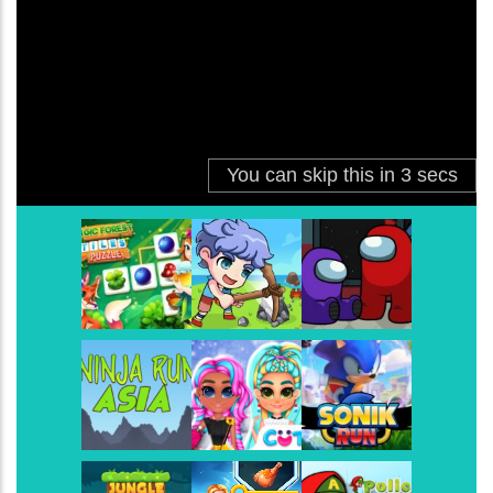
Play
Play
Play