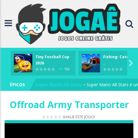
Crash Bandicoot
-
O jogo segue como aventuras d
Super Smash Remix
-
Se tem saudades de jogar S
Subway Surf: Mônaco
-
Concordo – há muito temp
Plants vs Zombies
-
Só mesmo as plantas podem p
TIny Football Cup
Fishing: Catch th
Tekken 3
-
Lute em cenários diferentes com os lu

2026
..
156
192
Super Mario All-Stars
-
Super Mario All-Stars é u
ÉPICOS
Mario Bros World
-
Mario Bros World um novo tip
Angry Birds
-
O Angry Birds se arrisca na Star Cu
Offroad Army Transporter
Super Bomberman
-
Super Bomberman foi o prim
AVALIE ESTE JOGO!