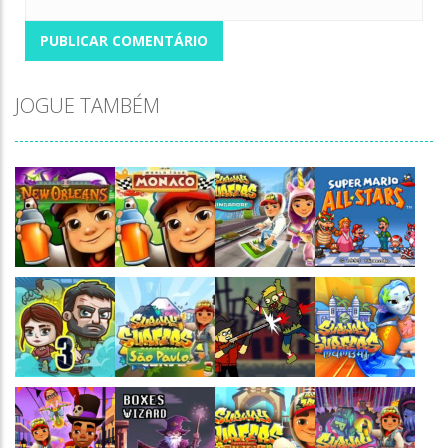
JOGUE TAMBÉM
Jogaê
Jogaê
Jogaê
Jogaê