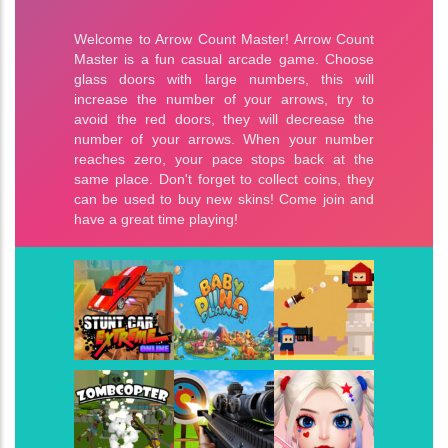
Play
Play
Play