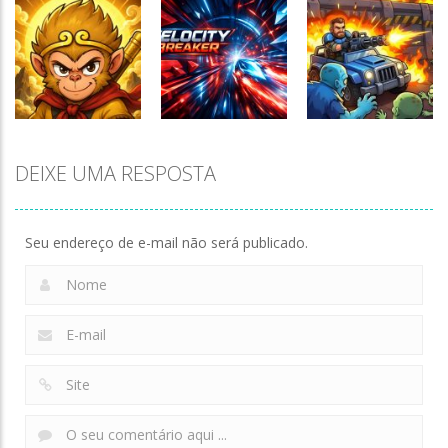
Fishing: Catch
Obby Escape
TIny Football
the Secret
from Tsunami
Cup 2026
Brainrot
Brainrot
150
184
158
Zombie
DEIXE UMA RESPOSTA
Meme
Velocity
Defense: Last
Myth:Wukong
Breaker
Stand
136
166
134
Seu endereço de e-mail não será publicado.