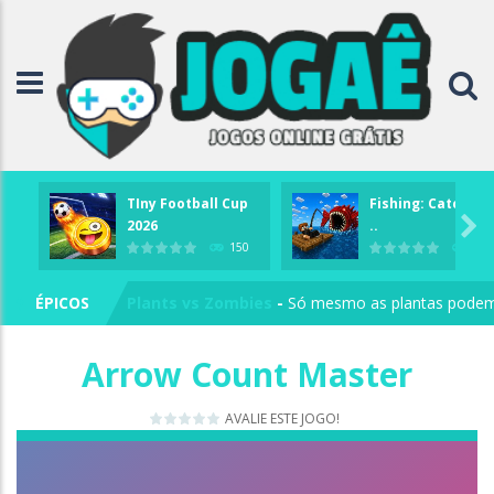
Angry Birds
-
O Angry Birds se arrisca na Star Cu
Super Bomberman
-
Super Bomberman foi o prim
Crash Bandicoot
-
O jogo segue como aventuras d
Super Smash Remix
-
Se tem saudades de jogar S
TIny Football Cup
Fishing: Catch th

2026
..
Subway Surf: Mônaco
-
Concordo – há muito temp
150
184
Plants vs Zombies
-
Só mesmo as plantas podem p
ÉPICOS
Tekken 3
-
Lute em cenários diferentes com os lu
Arrow Count Master
Super Mario All-Stars
-
Super Mario All-Stars é u
Mario Bros World
-
Mario Bros World um novo tip
AVALIE ESTE JOGO!
Angry Birds
-
O Angry Birds se arrisca na Star Cu