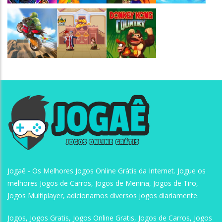
Jogaê
Jogaê
Jogaê
Jogaê
Jogaê
Jogaê
Jogaê
Jogaê - Os Melhores Jogos Online Grátis da Internet. Jogue os
melhores Jogos de Carros, Jogos de Menina, Jogos de Tiro,
Jogos Multiplayer, adicionamos diversos jogos diariamente.
Jogos, Jogos Gratis, Jogos Online Gratis, Jogos de Carros, Jogos