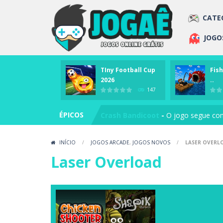
CATE
Jogos 
Jogos
Jogos
Jogos
Jogos
Jogos
Jogos
Jogos
Jogo
Jogo
Jogo
Jogo
Jogo
Jogo
Jogo
JOGO
TIny Football Cup
Fish
Angry Birds
-
O Angry Birds se arris
2026
..
147
Super Bomberman
-
Super Bomberma
ÉPICOS
Crash Bandicoot
-
O jogo segue com
Super Smash Remix
-
Se tem saudad
INÍCIO
/
JOGOS ARCADE
,
JOGOS NOVOS
/
LASER OVERL
Subway Surf: Mônaco
-
Concordo – 
Laser Overload
Plants vs Zombies
-
Só mesmo as pl
Silent Hill
-
Após sofrer um acidente 
Tekken 3
-
Lute em cenários diferen