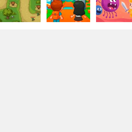
Bubble Blasters
Skyscraper!
Bird Adventure
154
133
Obby Universe:
Defense Tower
Mini Games
Health
2025
Online
Protection
230
269