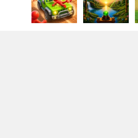
Wasteland Rogue
Superstars 2026
161
135
DEIXE UMA RESPOSTA
Bubble Shooter
Scrap Car Merge
Vale
Seu endereço de e-mail não será publicado.
139
157