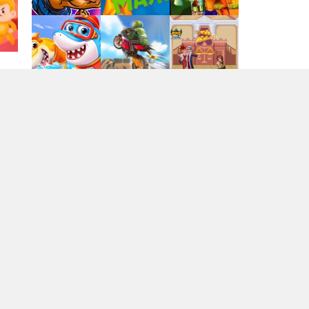
Jogaê
Jogaê
Jogaê
148
Jogaê
Jogaê
Jogaê
247
Jogaê
Jogaê
Jogaê