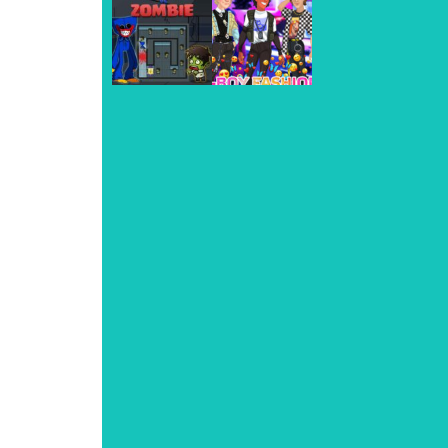
Play
Play
Play
Play