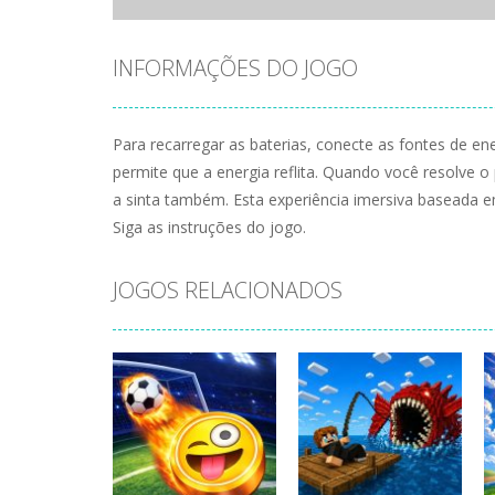
INFORMAÇÕES DO JOGO
Para recarregar as baterias, conecte as fontes de en
permite que a energia reflita. Quando você resolve o 
a sinta também. Esta experiência imersiva baseada 
Siga as instruções do jogo.
JOGOS RELACIONADOS