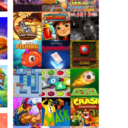
Jogaê
Jogaê
Jogaê
Jogaê
Jogaê
Jogaê
r
161
Jogaê
Jogaê
Jogaê
Jogaê
Jogaê
Jogaê
142
Jogaê
Jogaê
Jogaê