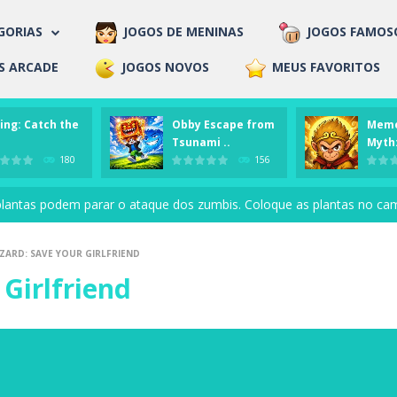
n foi o primeiro jogo Bomberman a aparecer no SNES, e o primeiro 
GORIAS
JOGOS DE MENINAS
JOGOS FAMOS
de Educar
 3D
 Arcade
 Clássicos
 de Esporte
 de Meninas
 Multiplayer
 Puzzles
s de 2
s de Ação
s de Aventura
s de Corrida
s de Estratégia
s de Luta
s de Tiro
o aventuras de Crash , um marsupial geneticamente modificado que pr
S ARCADE
JOGOS NOVOS
MEUS FAVORITOS
es de jogar Super Smash Flash 2, então, há motivos para ficar feliz!
ing: Catch the
Obby Escape from
Mem
há muito tempo não havia notícias de nosso amante para incomodar a 
Tsunami ..
Myth
180
156
antas podem parar o ataque dos zumbis. Coloque as plantas no camp
na estrada, tentando desviar de uma mulher em meio ao nevoeiro, M
tes com os lutadores especiais, os combates especiais do Tekken Com
ZARD: SAVE YOUR GIRLFRIEND
All-Stars é uma compilação de quatro jogos eletrônicos da série Mari
Girlfriend
d um novo tipo de jogo Mario que você pode jogar com uma mão. Vo
ca na Star Cup enquanto enfrenta oponentes individuais! Compita com 
n foi o primeiro jogo Bomberman a aparecer no SNES, e o primeiro 