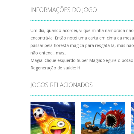
INFORMAÇÕES DO JOGO
Um dia, quando acordei, vi que minha namorada não
encontrá-la. Então notei uma carta em cima da mesa,
passar pela floresta mágica para resgatá-la, mas nã
não entendi, mas..
Magia: Clique esquerdo Super Magia: Segure o botão 
Regeneração de saúde: H
JOGOS RELACIONADOS