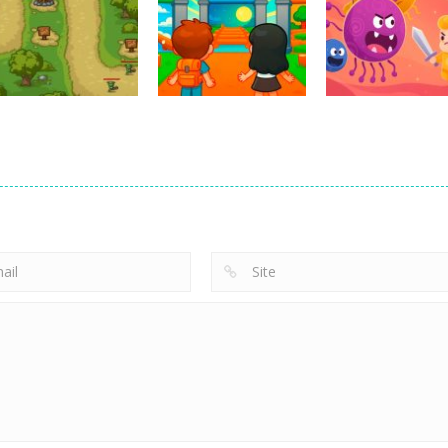
Football
From the
Spot Differenc
Superstars 2026
Skyscraper!
Bird Adventure
135
133
Obby Universe:
Defense Tower
Mini Games
Health
2025
Online
Protection
229
269