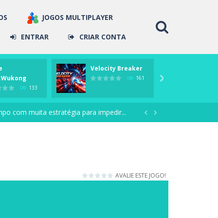
jogo naquele sistema a oferecer...
OS
JOGOS MULTIPLAYER
ecisa enfrentar o cientista...
ENTRAR
CRIAR CONTA
 O Super Smash Remix é parecido...
e
Velocity Breaker
Zombi
polícia das estações ferroviárias,...
:Wukong
Last ..
161

133
o com muita estratégia para impedir...
ason desperta sem a sua...


o essa versão é do Playstation,...
o: Super Mario Bros., Super Mario...
cê controla Mario tocando enquanto...
AVALIE ESTE JOGO!
seus amigos, saia por...
jogo naquele sistema a oferecer...