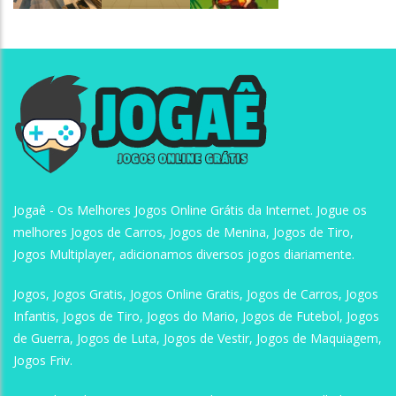
Jogaê
Jogaê
Jogaê
Jogaê - Os Melhores Jogos Online Grátis da Internet. Jogue os
melhores Jogos de Carros, Jogos de Menina, Jogos de Tiro,
Jogos Multiplayer, adicionamos diversos jogos diariamente.
Jogos, Jogos Gratis, Jogos Online Gratis, Jogos de Carros, Jogos
Infantis, Jogos de Tiro, Jogos do Mario, Jogos de Futebol, Jogos
de Guerra, Jogos de Luta, Jogos de Vestir, Jogos de Maquiagem,
Jogos Friv.