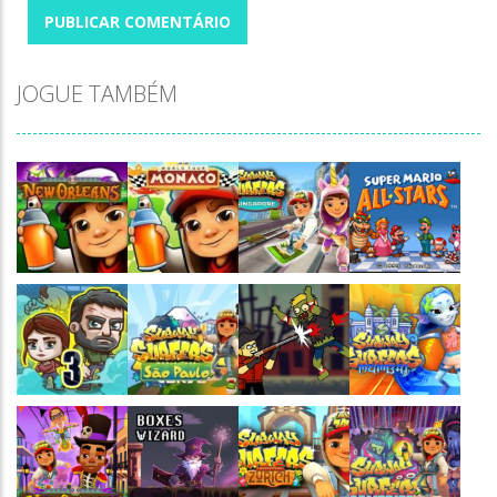
JOGUE TAMBÉM
Jogaê
Jogaê
Jogaê
Jogaê
Jogaê
Jogaê
Jogaê
Jogaê