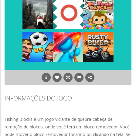
Play
Play
Play
Play
Play
Play
Play
Play
Play
INFORMAÇÕES DO JOGO
Fishing Blocks é um jogo viciante de quebra-cabeça de
remoção de blocos, onde você terá um bloco removedor. Você
pode mover o bloco removedor tocando ou clicando na tela. Se