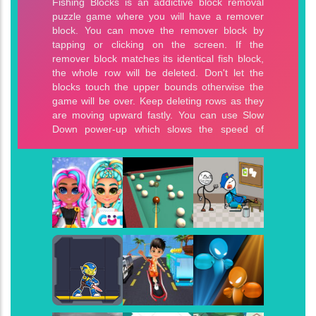
Play
Play
Play