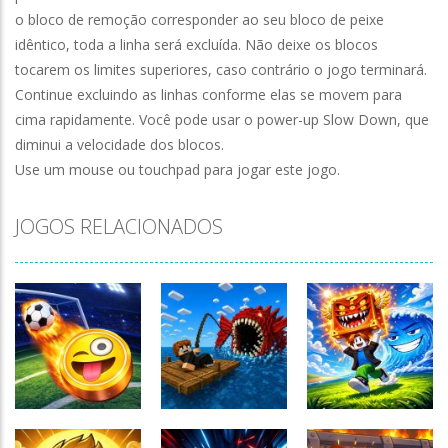
o bloco de remoção corresponder ao seu bloco de peixe
idêntico, toda a linha será excluída. Não deixe os blocos
tocarem os limites superiores, caso contrário o jogo terminará.
Continue excluindo as linhas conforme elas se movem para
cima rapidamente. Você pode usar o power-up Slow Down, que
diminui a velocidade dos blocos.
Use um mouse ou touchpad para jogar este jogo.
JOGOS RELACIONADOS
Fishing: Catch
Obby Escape