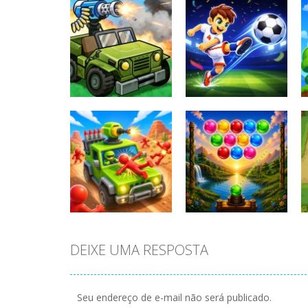
Zombie Defense:
Last Stand
Space Arena
133
162
Tank Strike
Football
Wasteland Rogue
Superstars 2026
162
135
DEIXE UMA RESPOSTA
Bubble Shooter
Scrap Car Merge
Vale
Seu endereço de e-mail não será publicado.
142
159