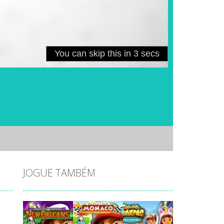
JOGUE TAMBÉM