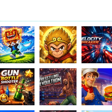
Obby Escape
from Tsunami
Meme
Brainrot
Myth:Wukong
Velocity Breake
158
136