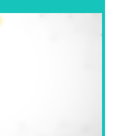
seus amigos, saia por...
jogo naquele sistema a oferecer...