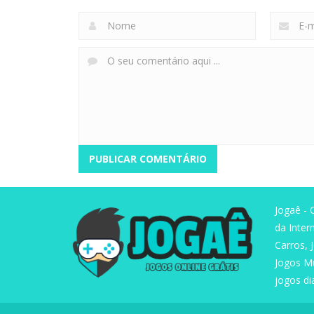
Jogaê - 
da Inter
Carros, 
Jogos Mu
jogos di