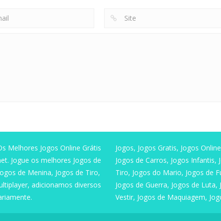
Os Melhores Jogos Online Grátis
Jogos, Jogos Gratis, Jogos Online
net. Jogue os melhores Jogos de
Jogos de Carros, Jogos Infantis,
Jogos de Menina, Jogos de Tiro,
Tiro, Jogos do Mario, Jogos de F
ltiplayer, adicionamos diversos
Jogos de Guerra, Jogos de Luta,
ariamente.
Vestir, Jogos de Maquiagem, Jogo