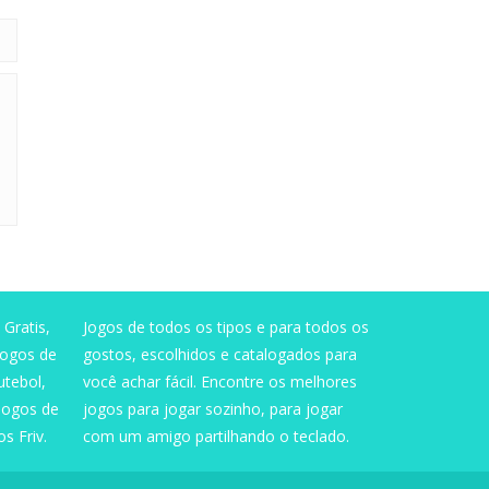
Jogaê
Jogaê
Jogaê
 Gratis,
Jogos de todos os tipos e para todos os
 Jogos de
gostos, escolhidos e catalogados para
utebol,
você achar fácil. Encontre os melhores
 Jogos de
jogos para jogar sozinho, para jogar
s Friv.
com um amigo partilhando o teclado.