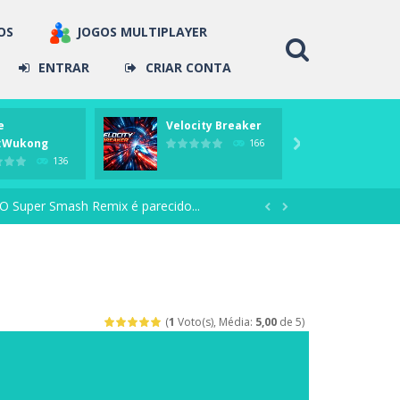
OS
JOGOS MULTIPLAYER
seus amigos, saia por...
ENTRAR
CRIAR CONTA
jogo naquele sistema a oferecer...
e
Velocity Breaker
Zombi
ecisa enfrentar o cientista...
:Wukong
Last ..
166

136
 O Super Smash Remix é parecido...
polícia das estações ferroviárias,...


o com muita estratégia para impedir...
ason desperta sem a sua...
o essa versão é do Playstation,...
(
1
Voto(s), Média:
5,00
de 5)
o: Super Mario Bros., Super Mario...
cê controla Mario tocando enquanto...