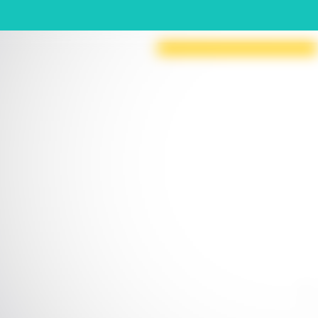
ca na Star Cup enquanto enfrenta oponentes individuais! Compita com 
n foi o primeiro jogo Bomberman a aparecer no SNES, e o primeiro 