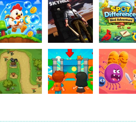
Bottle Storm:
Wrestling
Elite Beach
Revolution Arena
Burger Here
160
139
SKYHILL: Escape
From the
Spot Differenc
Bubble Blasters
Skyscraper!
Bird Adventure
155
133
Obby Universe:
Defense Tower
Mini Games
Health
2025
Online
Protection
230
269