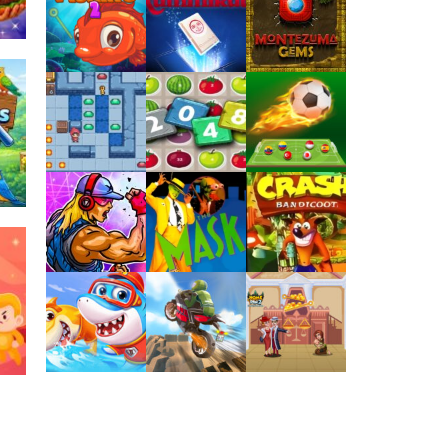
Jogaê
Jogaê
Jogaê
Jogaê
Jogaê
Jogaê
142
Jogaê
Jogaê
Jogaê
es
148
Jogaê
Jogaê
Jogaê