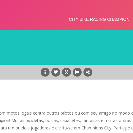
om motos legais contra outros pilotos ou com seu amigo no modo 
ion! Muitas bicicletas, bolsas, capacetes, fantasias e muitas outras
ra um ou dois jogadores e divirta-se em Champions City. Participe 