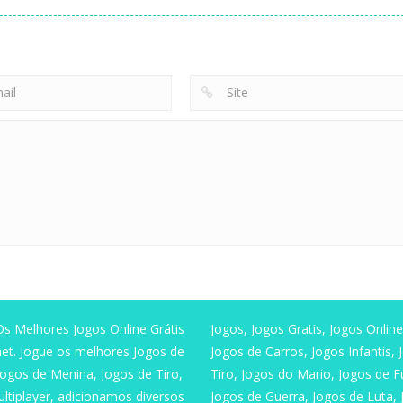
Defense Tower
Mini Games
Health
2025
Online
Protection
229
269
Os Melhores Jogos Online Grátis
Jogos, Jogos Gratis, Jogos Online
net. Jogue os melhores Jogos de
Jogos de Carros, Jogos Infantis,
Jogos de Menina, Jogos de Tiro,
Tiro, Jogos do Mario, Jogos de F
ltiplayer, adicionamos diversos
Jogos de Guerra, Jogos de Luta,