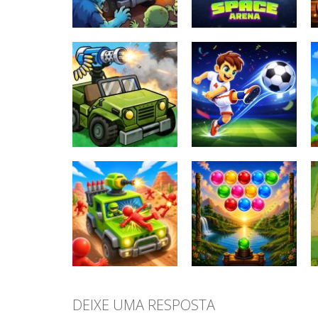
Zombie Defense:
Last Stand
Space Arena
132
159
Tank Strike
Football
Wasteland Rogue
Superstars 2026
161
135
DEIXE UMA RESPOSTA