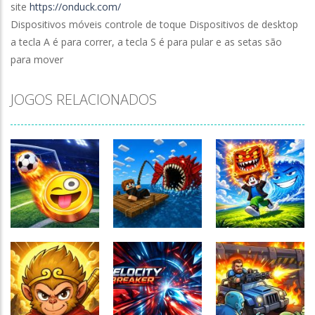
site
https://onduck.com/
Dispositivos móveis controle de toque Dispositivos de desktop
a tecla A é para correr, a tecla S é para pular e as setas são
para mover
JOGOS RELACIONADOS
Fishing: Catch
Obby Escape
TIny Football
the Secret
from Tsunami
Cup 2026
Brainrot
Brainrot
152
188
163