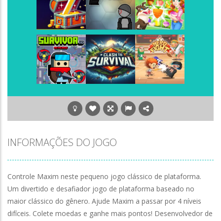
Play
Play
Play
Play
Play
Play
Play
Play
Play
INFORMAÇÕES DO JOGO
Controle Maxim neste pequeno jogo clássico de plataforma.
Um divertido e desafiador jogo de plataforma baseado no
maior clássico do gênero. Ajude Maxim a passar por 4 níveis
difíceis. Colete moedas e ganhe mais pontos! Desenvolvedor de