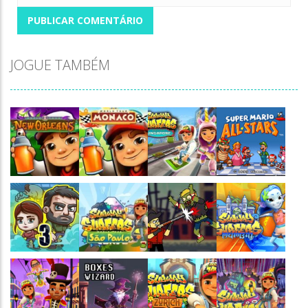
JOGUE TAMBÉM
Jogaê
Jogaê
Jogaê
Jogaê