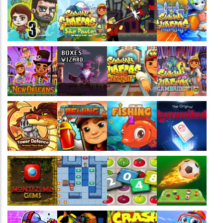
Jogaê
Jogaê
Jogaê
Jogaê
Jogaê
Jogaê
Jogaê
Jogaê
Jogaê
Jogaê
Jogaê
Jogaê
Jogaê
Jogaê
Jogaê
Jogaê