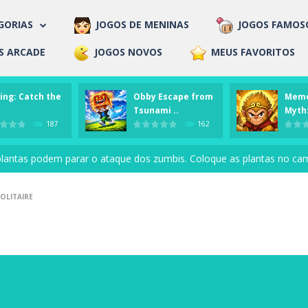
ca na Star Cup enquanto enfrenta oponentes individuais! Compita com 
GORIAS
JOGOS DE MENINAS
JOGOS FAMOS
de Educar
 3D
 Arcade
 Clássicos
 de Esporte
 de Meninas
 Multiplayer
 Puzzles
s de 2
s de Ação
s de Aventura
s de Corrida
s de Estratégia
s de Luta
s de Tiro
n foi o primeiro jogo Bomberman a aparecer no SNES, e o primeiro 
S ARCADE
JOGOS NOVOS
MEUS FAVORITOS
o aventuras de Crash , um marsupial geneticamente modificado que pr
ing: Catch the
Obby Escape from
Mem
es de jogar Super Smash Flash 2, então, há motivos para ficar feliz!
Tsunami ..
Myth
187
162
há muito tempo não havia notícias de nosso amante para incomodar a 
antas podem parar o ataque dos zumbis. Coloque as plantas no camp
na estrada, tentando desviar de uma mulher em meio ao nevoeiro, M
OLITAIRE
tes com os lutadores especiais, os combates especiais do Tekken Com
All-Stars é uma compilação de quatro jogos eletrônicos da série Mari
d um novo tipo de jogo Mario que você pode jogar com uma mão. Vo
ca na Star Cup enquanto enfrenta oponentes individuais! Compita com 