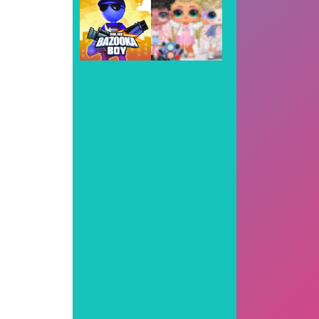
Play
Play
Play
Play