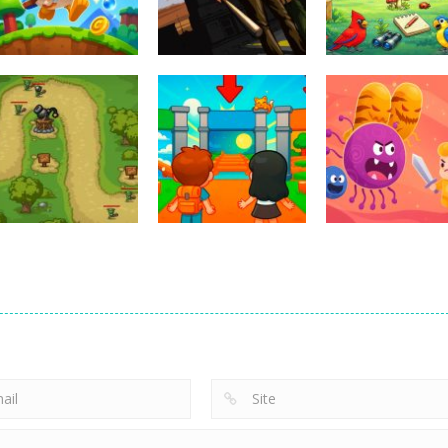
163
140
SKYHILL: Escape
From the
Spot Differenc
Bubble Blasters
Skyscraper!
Bird Adventure
159
135
Obby Universe:
Defense Tower
Mini Games
Health
2025
Online
Protection
230
269