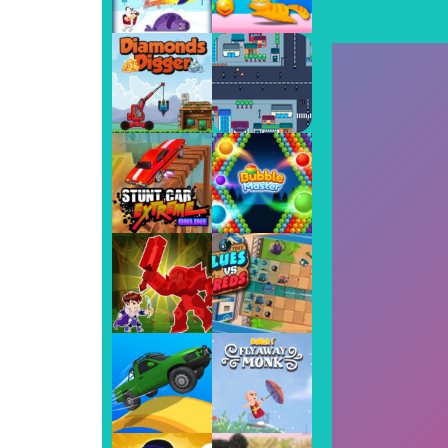
Super Bomberman
-
Super Bomberma
Play
Play
Play
Play
Play
Play
Play
Play