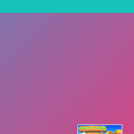
n foi o primeiro jogo Bomberman a aparecer no SNES, e o primeiro 