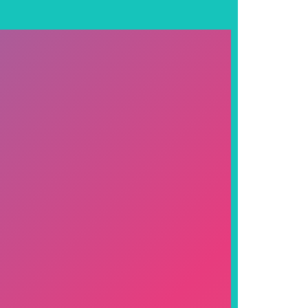
jogo naquele sistema a oferecer...