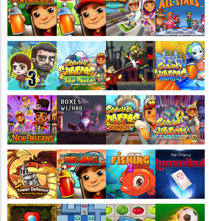
Jogaê
Jogaê
Jogaê
Jogaê
Jogaê
Jogaê
Jogaê
Jogaê
Jogaê
Jogaê
Jogaê
Jogaê