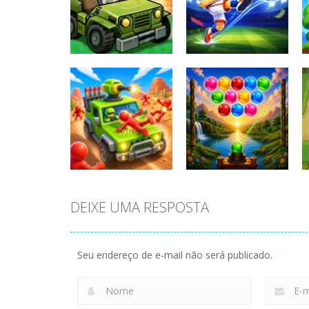
Last Stand
Space Arena
133
162
Tank Strike
Football
Wasteland Rogue
Superstars 2026
162
135
DEIXE UMA RESPOSTA
Bubble Shooter
Scrap Car Merge
Vale
Seu endereço de e-mail não será publicado.
142
159