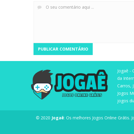
Jogaê - 
da Inter
Carros, 
Jogos Mu
jogos di
© 2020
Jogaê
: Os melhores Jogos Online Grátis. 