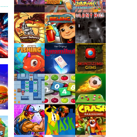
Jogaê
Jogaê
Jogaê
Jogaê
Jogaê
Jogaê
Jogaê
Jogaê
Jogaê
r
166
Jogaê
Jogaê
Jogaê
Jogaê
Jogaê
Jogaê