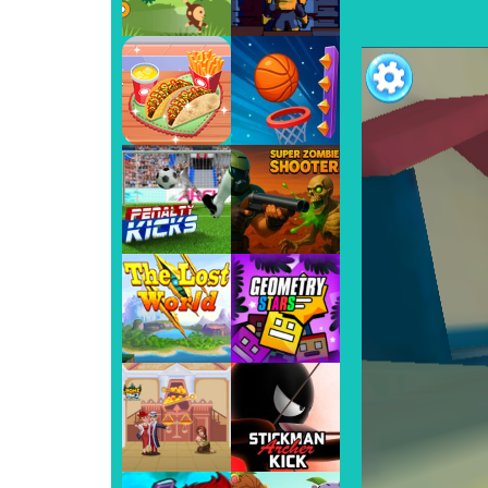
Play
Play
Play
Play
Play
Play
Play
Play