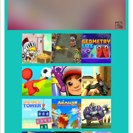
Play
Play
Play
Play
Play
Play