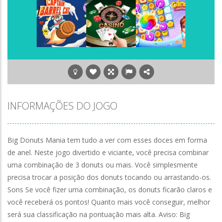
Play
Play
Play
Play
Play
Play
INFORMAÇÕES DO JOGO
Big Donuts Mania tem tudo a ver com esses doces em forma
de anel. Neste jogo divertido e viciante, você precisa combinar
uma combinação de 3 donuts ou mais. Você simplesmente
precisa trocar a posição dos donuts tocando ou arrastando-os.
Sons Se você fizer uma combinação, os donuts ficarão claros e
você receberá os pontos! Quanto mais você conseguir, melhor
será sua classificação na pontuação mais alta. Aviso: Big