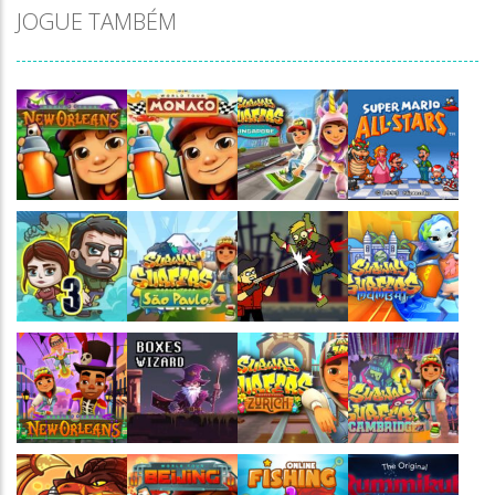
JOGUE TAMBÉM
Jogaê
Jogaê
Jogaê
Jogaê
Jogaê
Jogaê
Jogaê
Jogaê