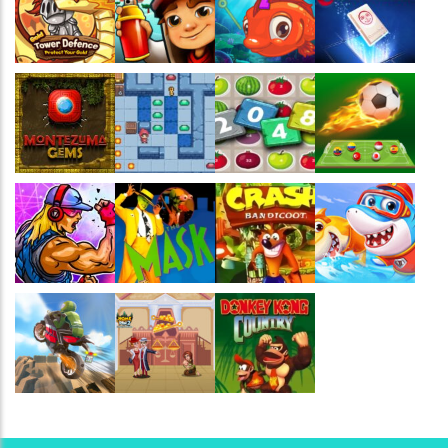
Jogaê
Jogaê
Jogaê
Jogaê
Jogaê
Jogaê
Jogaê
Jogaê
Jogaê
Jogaê
Jogaê
Jogaê
Jogaê
Jogaê
Jogaê
Jogaê