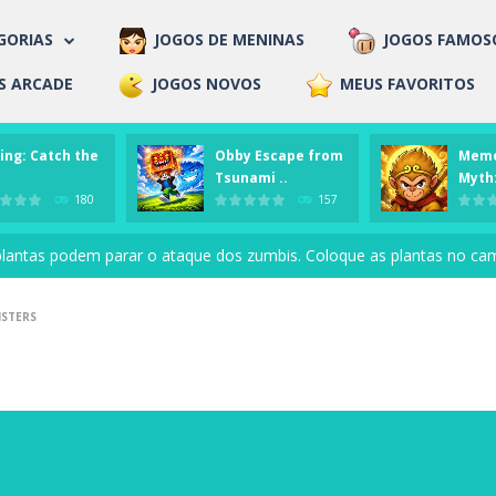
n foi o primeiro jogo Bomberman a aparecer no SNES, e o primeiro 
GORIAS
JOGOS DE MENINAS
JOGOS FAMOS
de Educar
 3D
 Arcade
 Clássicos
 de Esporte
 de Meninas
 Multiplayer
 Puzzles
s de 2
s de Ação
s de Aventura
s de Corrida
s de Estratégia
s de Luta
s de Tiro
o aventuras de Crash , um marsupial geneticamente modificado que pr
S ARCADE
JOGOS NOVOS
MEUS FAVORITOS
es de jogar Super Smash Flash 2, então, há motivos para ficar feliz!
ing: Catch the
Obby Escape from
Mem
há muito tempo não havia notícias de nosso amante para incomodar a 
Tsunami ..
Myth
180
157
antas podem parar o ataque dos zumbis. Coloque as plantas no camp
na estrada, tentando desviar de uma mulher em meio ao nevoeiro, M
tes com os lutadores especiais, os combates especiais do Tekken Com
STERS
All-Stars é uma compilação de quatro jogos eletrônicos da série Mari
d um novo tipo de jogo Mario que você pode jogar com uma mão. Vo
ca na Star Cup enquanto enfrenta oponentes individuais! Compita com 
n foi o primeiro jogo Bomberman a aparecer no SNES, e o primeiro 