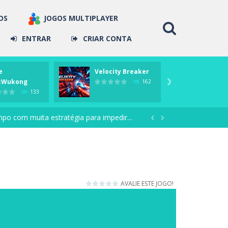
jogo naquele sistema a oferecer...
OS
JOGOS MULTIPLAYER
ecisa enfrentar o cientista...
ENTRAR
CRIAR CONTA
 O Super Smash Remix é parecido...
e
Velocity Breaker
Zombi
polícia das estações ferroviárias,...
:Wukong
Last ..
162

133
o com muita estratégia para impedir...
ason desperta sem a sua...


o essa versão é do Playstation,...
o: Super Mario Bros., Super Mario...
cê controla Mario tocando enquanto...
AVALIE ESTE JOGO!
seus amigos, saia por...
jogo naquele sistema a oferecer...