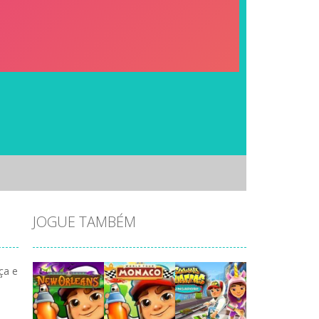
JOGUE TAMBÉM
ça e