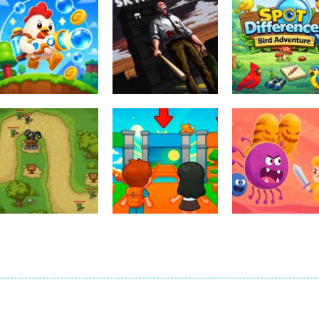
Bottle Storm:
Wrestling
Elite Beach
Revolution Arena
Burger Here
160
139
SKYHILL: Escape
From the
Spot Differenc
Bubble Blasters
Skyscraper!
Bird Adventure
153
133
Obby Universe:
Defense Tower
Mini Games
Health
2025
Online
Protection
230
269