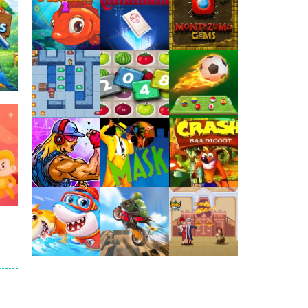
Jogaê
Jogaê
Jogaê
143
Jogaê
Jogaê
Jogaê
es
Jogaê
Jogaê
Jogaê
148
Jogaê
Jogaê
Jogaê
247