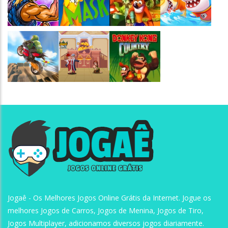
Jogaê
Jogaê
Jogaê
Jogaê
Jogaê
Jogaê
Jogaê
Jogaê
Jogaê
Jogaê
Jogaê
Jogaê - Os Melhores Jogos Online Grátis da Internet. Jogue os
melhores Jogos de Carros, Jogos de Menina, Jogos de Tiro,
Jogos Multiplayer, adicionamos diversos jogos diariamente.