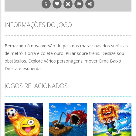
Play
Play
Play
INFORMAÇÕES DO JOGO
Bem-vindo à nova versão do país das maravilhas dos surfistas
de metrô. Corra e colete ouro. Pular sobre trens. Deslize sob
obstáculos. Explore vários personagens. mover Cima Baixo
Direita e esquerda
JOGOS RELACIONADOS