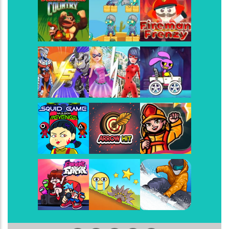
Play
Play
Play
Play
Play
Play
Play
Play
Play