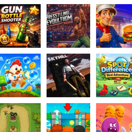
Obby Escape
from Tsunami
Meme
Brainrot
Myth:Wukong
Velocity Breake
157
134
Bottle Storm:
Wrestling
Elite Beach
Revolution Arena
Burger Here
160
139
SKYHILL: Escape
From the
Spot Differenc
Bubble Blasters
Skyscraper!
Bird Adventure