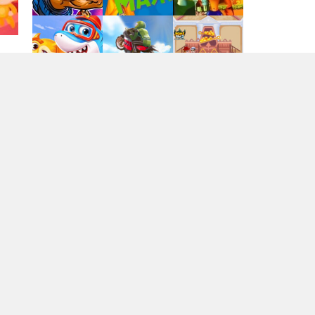
Jogaê
Jogaê
Jogaê
148
Jogaê
Jogaê
Jogaê
247
Jogaê
Jogaê
Jogaê