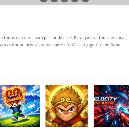
re todos os copos para passar de nível! Para quebrar todas as taças,
ara cortar ou acertar, semelhante ao clássico jogo Cut the Rope.