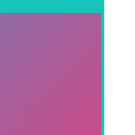
jogo naquele sistema a oferecer...