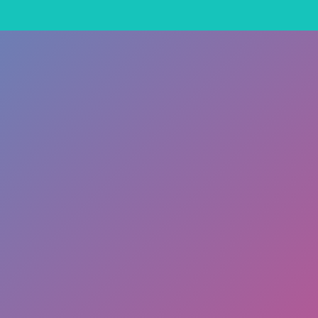
n foi o primeiro jogo Bomberman a aparecer no SNES, e o primeiro 