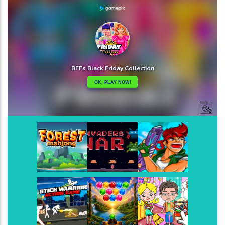
Super Bomberman
-
Super Bomberman foi o prim
Play
Play
Play