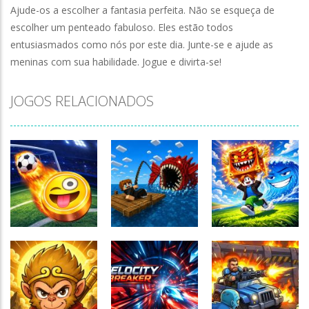
Ajude-os a escolher a fantasia perfeita. Não se esqueça de
escolher um penteado fabuloso. Eles estão todos
entusiasmados como nós por este dia. Junte-se e ajude as
meninas com sua habilidade. Jogue e divirta-se!
JOGOS RELACIONADOS
Fishing: Catch
Obby Escape
TIny Football
the Secret
from Tsunami
Cup 2026
Brainrot
Brainrot
151
185
159