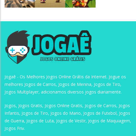
Jogaê
Jogaê
Jogaê
Jogaê - Os Melhores Jogos Online Grátis da Internet. Jogue os
melhores Jogos de Carros, Jogos de Menina, Jogos de Tiro,
Jogos Multiplayer, adicionamos diversos jogos diariamente.
Jogos, Jogos Gratis, Jogos Online Gratis, Jogos de Carros, Jogos
Infantis, Jogos de Tiro, Jogos do Mario, Jogos de Futebol, Jogos
de Guerra, Jogos de Luta, Jogos de Vestir, Jogos de Maquiagem,
Jogos Friv.