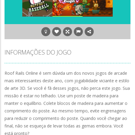
Play
Play
Play
Play
Play
Play
INFORMAÇÕES DO JOGO
Roof Rails Online é sem dúvida um dos novos jogos de arcade
mais interessantes deste ano, com jogabilidade viciante e estilo
de arte 3D. Se você é fã desses jogos, não perca este jogo. Sua
missão é estar no telhado. Use um poste de madeira para
manter o equilíbrio. Colete blocos de madeira para aumentar o
comprimento do poste. Ao mesmo tempo, evite engrenagens
para reduzir o comprimento do poste. Quando você chegar ao
final, não se esqueça de levar todas as gemas embora. Você
está pronto?