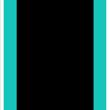
Super Mario All-Stars
-
Super Mario All-Stars é u
Mario Bros World
-
Mario Bros World um novo tip
Angry Birds
-
O Angry Birds se arrisca na Star Cu
Super Bomberman
-
Super Bomberman foi o prim