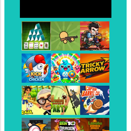
Play
Play
Play
Play
Play
Play