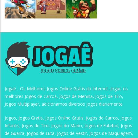
Jogaê
Jogaê
Jogaê
Jogaê
Jogaê
Jogaê
Jogaê
Jogaê - Os Melhores Jogos Online Grátis da Internet. Jogue os
melhores Jogos de Carros, Jogos de Menina, Jogos de Tiro,
Jogos Multiplayer, adicionamos diversos jogos diariamente.
Jogos, Jogos Gratis, Jogos Online Gratis, Jogos de Carros, Jogos
Infantis, Jogos de Tiro, Jogos do Mario, Jogos de Futebol, Jogos
de Guerra, Jogos de Luta, Jogos de Vestir, Jogos de Maquiagem,