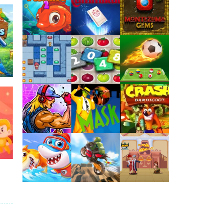
Jogaê
Jogaê
Jogaê
148
Jogaê
Jogaê
Jogaê
es
Jogaê
Jogaê
Jogaê
149
Jogaê
Jogaê
Jogaê