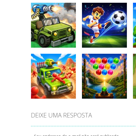
Zombie Defense:
Last Stand
Space Arena
134
163
Tank Strike
Football
Wasteland Rogue
Superstars 2026
164
137
DEIXE UMA RESPOSTA
Bubble Shooter
Scrap Car Merge
Vale