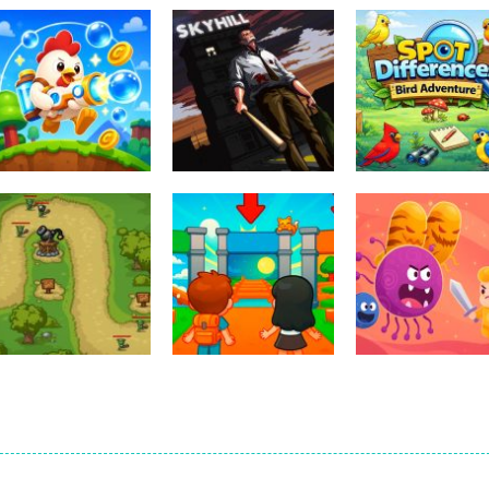
Bottle Storm:
Wrestling
Elite Beach
Revolution Arena
Burger Here
163
140
SKYHILL: Escape
From the
Spot Differenc
Bubble Blasters
Skyscraper!
Bird Adventure
159
135
Obby Universe:
Defense Tower
Mini Games
Health
2025
Online
Protection