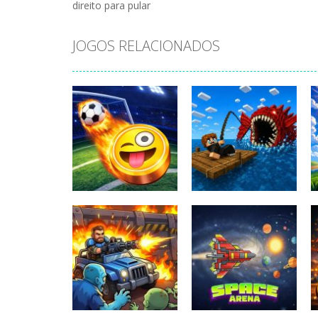
direito para pular
JOGOS RELACIONADOS
Fishing: Catch
TIny Football Cup
the Secret
2026
Brainrot
151
187