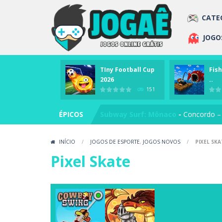
CATE
Angry Birds
-
O Angry Birds se arris
Jogos 
Jogos
Jogos
Jogos
Jogos
Jogos
Jogos
Jogos
Jogo
Jogo
Jogo
Jogo
Jogo
Jogo
Jogo
JOGO
Super Bomberman
-
Super Bomberma
Crash Bandicoot
-
O jogo segue com
TIny Football Cup
Fish
Super Smash Remix
-
Se tem saudad
2026
..
151
Subway Surf: Mônaco
-
Concordo – 
ÉPICOS
Plants vs Zombies
-
Só mesmo as pl
Silent Hill
-
Após sofrer um acidente 
INÍCIO
/
JOGOS DE ESPORTE
,
JOGOS NOVOS
/
PIXEL SKA
Pixel Skate
Tekken 3
-
Lute em cenários diferen
Super Mario All-Stars
-
Super Mario 
Mario Bros World
-
Mario Bros Worl
Angry Birds
-
O Angry Birds se arris