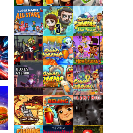
Jogaê
Jogaê
Jogaê
Jogaê
Jogaê
Jogaê
Jogaê
Jogaê
Jogaê
r
168
Jogaê
Jogaê
Jogaê