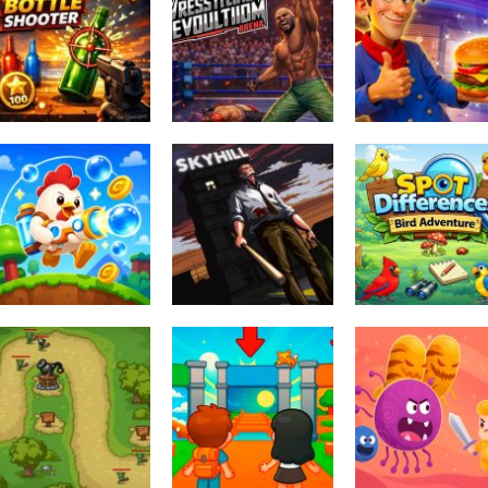
from Tsunami
Meme
Brainrot
Myth:Wukong
Velocity Breake
157
134
Bottle Storm:
Wrestling
Elite Beach
Revolution Arena
Burger Here
160
139
SKYHILL: Escape
From the
Spot Differenc
Bubble Blasters
Skyscraper!
Bird Adventure
154
133