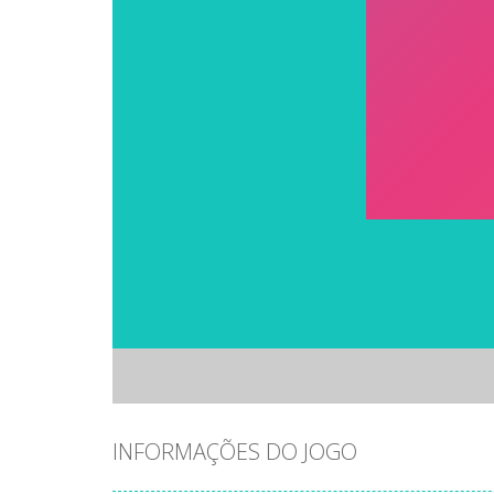
INFORMAÇÕES DO JOGO