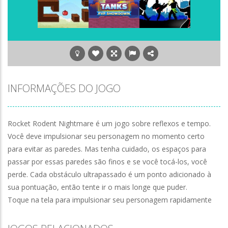
Play
Play
Play
Play
Play
Play
INFORMAÇÕES DO JOGO
Rocket Rodent Nightmare é um jogo sobre reflexos e tempo.
Você deve impulsionar seu personagem no momento certo
para evitar as paredes. Mas tenha cuidado, os espaços para
passar por essas paredes são finos e se você tocá-los, você
perde. Cada obstáculo ultrapassado é um ponto adicionado à
sua pontuação, então tente ir o mais longe que puder.
Toque na tela para impulsionar seu personagem rapidamente