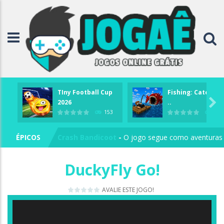
TIny Football Cup
Fishing: Catch th
Angry Birds
-
O Angry Birds se arrisca na Star Cu

2026
..
153
192
Super Bomberman
-
Super Bomberman foi o prim
ÉPICOS
Crash Bandicoot
-
O jogo segue como aventuras d
Super Smash Remix
-
Se tem saudades de jogar S
DuckyFly Go!
Subway Surf: Mônaco
-
Concordo – há muito temp
AVALIE ESTE JOGO!
Plants vs Zombies
-
Só mesmo as plantas podem p
Tekken 3
-
Lute em cenários diferentes com os lu