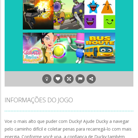
Play
Play
Play
Play
Play
Play
Play
Play
Play
INFORMAÇÕES DO JOGO
Voe o mais alto que puder com Ducky! Ajude Ducky a navegar
pelo caminho difícil e coletar penas para recarregá-lo com mais
energia. Conforme você voa, a confiança de Ducky também