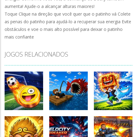
aumenta! Ajude-o a alcançar alturas maiores!
Toque Clique na direção que você quer que o patinho vá Colete
as penas do patinho para ajudá-lo a recuperar sua energia Evite
obstáculos e voe o mais alto possível para deixar o patinho
mais confiante
JOGOS RELACIONADOS
Fishing: Catch
Obby Escape
TIny Football
the Secret
from Tsunami
Cup 2026
Brainrot
Brainrot