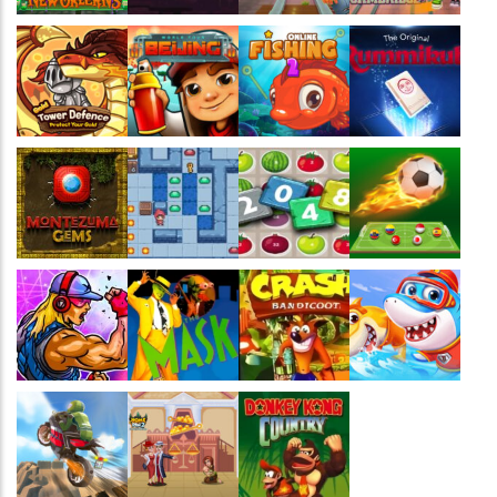
Jogaê
Jogaê
Jogaê
Jogaê
Jogaê
Jogaê
Jogaê
Jogaê
Jogaê
Jogaê
Jogaê
Jogaê
Jogaê
Jogaê
Jogaê
Jogaê