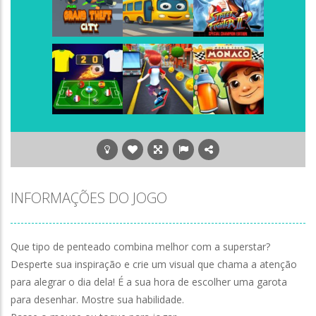
Play
Play
Play
Play
Play
Play
Play
Play
Play
INFORMAÇÕES DO JOGO
Que tipo de penteado combina melhor com a superstar?
Desperte sua inspiração e crie um visual que chama a atenção
para alegrar o dia dela! É a sua hora de escolher uma garota
para desenhar. Mostre sua habilidade.