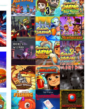
Jogaê
Jogaê
Jogaê
Jogaê
Jogaê
Jogaê
Jogaê
Jogaê
Jogaê
r
160
Jogaê
Jogaê
Jogaê