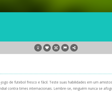
jogo de futebol fresco e fácil. Teste suas habilidades em um amisto
ndial contra times internacionais. Lembre-se, ninguém nunca se afog