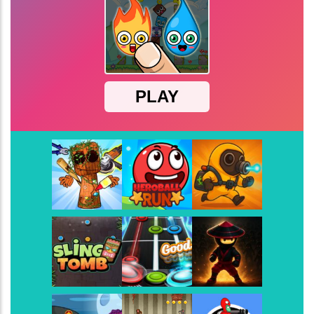
Super Bomberman
-
Super Bomberman foi o prim
Play
Play
Play