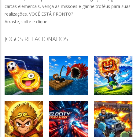
cartas elementais, vença as missões e ganhe troféus para suas
realizações. VOCÊ ESTÁ PRONTO?
Arraste, solte e clique
JOGOS RELACIONADOS
Fishing: Catch
Obby Escape
TIny Football
the Secret
from Tsunami
Cup 2026
Brainrot
Brainrot
153
191
165