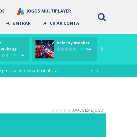
OS
JOGOS MULTIPLAYER
ENTRAR
CRIAR CONTA
e
Velocity Breaker
Zombi
seus amigos, saia por...
:Wukong
Last ..
164

134
jogo naquele sistema a oferecer...
ecisa enfrentar o cientista...


 O Super Smash Remix é parecido...
polícia das estações ferroviárias,...
o com muita estratégia para impedir...
AVALIE ESTE JOGO!
ason desperta sem a sua...
o essa versão é do Playstation,...