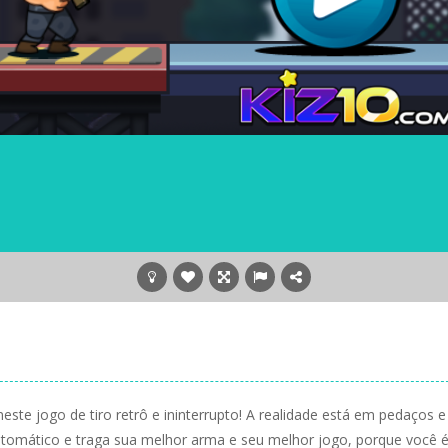
neste jogo de tiro retrô e ininterrupto! A realidade está em pedaços e
tomático e traga sua melhor arma e seu melhor jogo, porque você é 