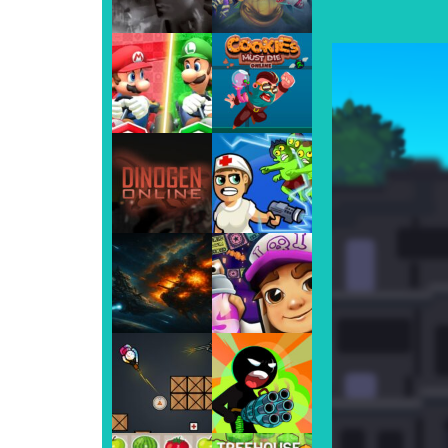
Super Mario All-Stars
-
Super Mario 
Mario Bros World
-
Mario Bros Worl
Angry Birds
-
O Angry Birds se arris
Play
Play
Super Bomberman
-
Super Bomberma
Play
Play
Play
Play
Play
Play