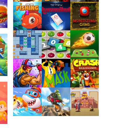
r
164
Jogaê
Jogaê
Jogaê
Jogaê
Jogaê
Jogaê
143
Jogaê
Jogaê
Jogaê
es
Jogaê
Jogaê
Jogaê
148