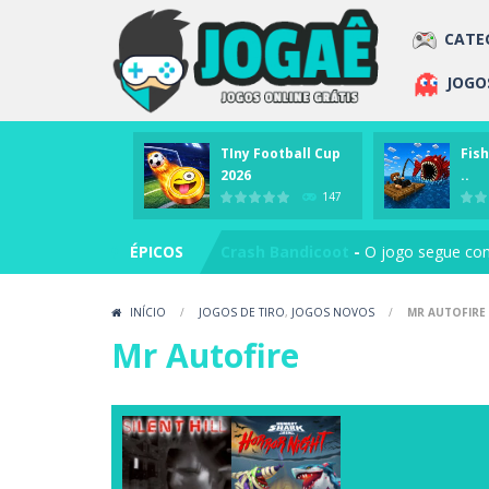
CATE
Jogos 
Jogos
Jogos
Jogos
Jogos
Jogos
Jogos
Jogos
Jogo
Jogo
Jogo
Jogo
Jogo
Jogo
Jogo
JOGO
TIny Football Cup
Fish
Angry Birds
-
O Angry Birds se arris
2026
..
147
Super Bomberman
-
Super Bomberma
ÉPICOS
Crash Bandicoot
-
O jogo segue com
Super Smash Remix
-
Se tem saudad
INÍCIO
/
JOGOS DE TIRO
,
JOGOS NOVOS
/
MR AUTOFIRE
Subway Surf: Mônaco
-
Concordo – 
Mr Autofire
Plants vs Zombies
-
Só mesmo as pl
Silent Hill
-
Após sofrer um acidente 
Tekken 3
-
Lute em cenários diferen