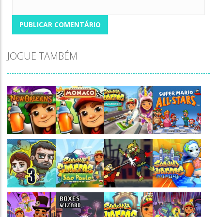
JOGUE TAMBÉM
Jogaê
Jogaê
Jogaê
Jogaê