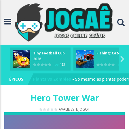
Angry Birds
-
O Angry Birds se arrisca na Star Cu
Super Bomberman
-
Super Bomberman foi o prim
Crash Bandicoot
-
O jogo segue como aventuras d
Super Smash Remix
-
Se tem saudades de jogar S
TIny Football Cup
Fishing: Catch th

2026
..
Subway Surf: Mônaco
-
Concordo – há muito temp
153
191
Plants vs Zombies
-
Só mesmo as plantas podem p
ÉPICOS
Tekken 3
-
Lute em cenários diferentes com os lu
Hero Tower War
Super Mario All-Stars
-
Super Mario All-Stars é u
AVALIE ESTE JOGO!
Mario Bros World
-
Mario Bros World um novo tip
Angry Birds
-
O Angry Birds se arrisca na Star Cu