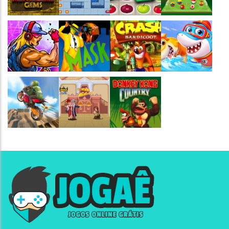
Jogaê
Jogaê
Jogaê
Jogaê
Jogaê
Jogaê
Jogaê
Jogaê
Jogaê
Jogaê
Jogaê
Jogaê
Jogaê
Jogaê
Jogaê