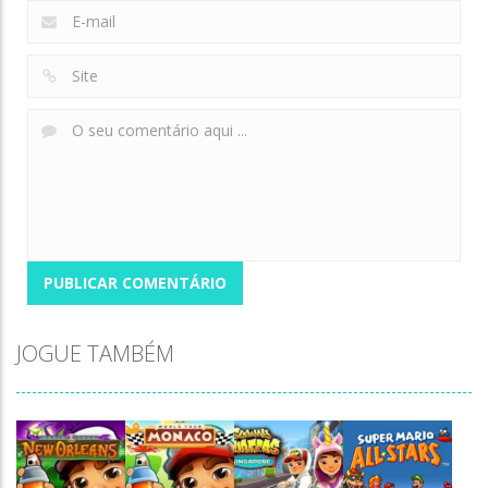
JOGUE TAMBÉM