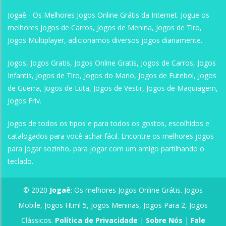
Jogaê - Os Melhores Jogos Online Grátis da Internet. Jogue os
melhores Jogos de Carros, Jogos de Menina, Jogos de Tiro,
Jogos Multiplayer, adicionamos diversos jogos diariamente.
Jogos, Jogos Gratis, Jogos Online Gratis, Jogos de Carros, Jogos
Infantis, Jogos de Tiro, Jogos do Mario, Jogos de Futebol, Jogos
de Guerra, Jogos de Luta, Jogos de Vestir, Jogos de Maquiagem,
Jogos Friv.
Jogos de todos os tipos e para todos os gostos, escolhidos e
catalogados para você achar fácil. Encontre os melhores jogos
para jogar sozinho, para jogar com um amigo partilhando o
teclado.
© 2020
Jogaê
: Os melhores Jogos Online Grátis. Jogos
Mobile, Jogos Html 5, Jogos Meninas, Jogos Para 2, Jogos
Clássicos.
Política de Privacidade
|
Sobre Nós
|
Fale