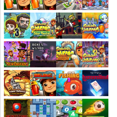
Jogaê
Jogaê
Jogaê
Jogaê
Jogaê
Jogaê
Jogaê
Jogaê
Jogaê
Jogaê
Jogaê
Jogaê