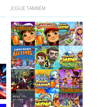
JOGUE TAMBÉM
Jogaê
Jogaê
Jogaê
Jogaê
Jogaê
Jogaê