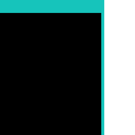
seus amigos, saia por...
jogo naquele sistema a oferecer...