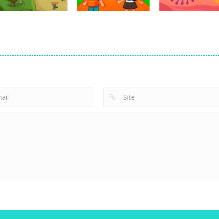
Obby Universe:
Defense Tower
Mini Games
Health
2025
Online
Protection
231
269