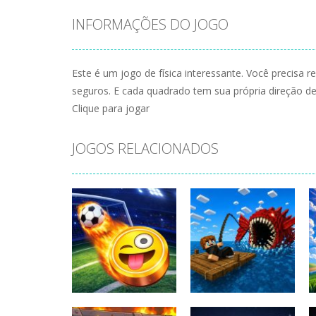
INFORMAÇÕES DO JOGO
Este é um jogo de física interessante. Você precisa
seguros. E cada quadrado tem sua própria direção de
Clique para jogar
JOGOS RELACIONADOS