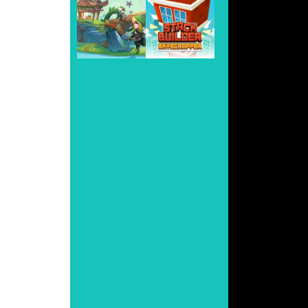
Play
Play
Play
Play