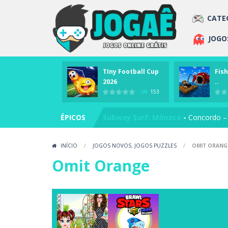
CATE
Jogos 
Jogos
Jogos
Jogos
Jogos
Jogos
Jogos
Jogos
Jogo
Jogo
Jogo
Jogo
Jogo
Jogo
Jogo
Angry Birds
-
O Angry Birds se arris
JOGO
Super Bomberman
-
Super Bomberma
TIny Football Cup
Fish
Crash Bandicoot
-
O jogo segue com
2026
..
153
Super Smash Remix
-
Se tem saudad
ÉPICOS
Subway Surf: Mônaco
-
Concordo – 
Plants vs Zombies
-
Só mesmo as pl
INÍCIO
/
JOGOS NOVOS
,
JOGOS PUZZLES
/
OMIT ORANG
Silent Hill
-
Após sofrer um acidente 
Omit Orange
Tekken 3
-
Lute em cenários diferen
Super Mario All-Stars
-
Super Mario 
Mario Bros World
-
Mario Bros Worl