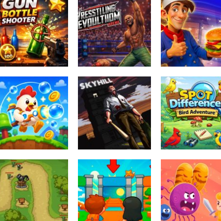
Obby Escape
from Tsunami
Meme
Brainrot
Myth:Wukong
Velocity Breake
165
136
Bottle Storm:
Wrestling
Elite Beach
Revolution Arena
Burger Here
164
141
SKYHILL: Escape
From the
Spot Differenc
Bubble Blasters
Skyscraper!
Bird Adventure
162
137