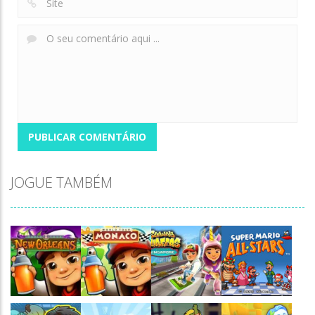
JOGUE TAMBÉM