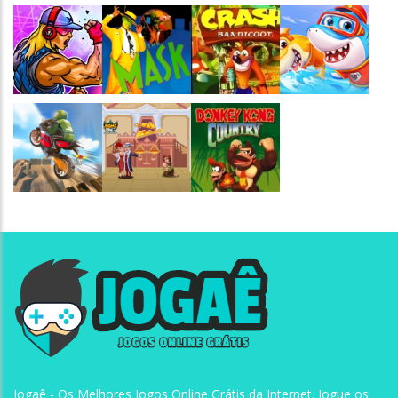
Jogaê
Jogaê
Jogaê
Jogaê
Jogaê
Jogaê
Jogaê
Jogaê
Jogaê
Jogaê
Jogaê
Jogaê - Os Melhores Jogos Online Grátis da Internet. Jogue os