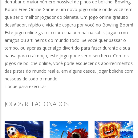
derrubar o maior número possível de pinos de boliche. Bowling
Boom Free Online Game é um novo jogo online onde você tem
que ser o melhor jogador do planeta. Um jogo online gratuito
desafiador, rápido e viciante espera por você no Bowling Boom!
Este jogo online gratuito fará sua adrenalina subir. Jogue com
amigos ou artilheiros do mundo todo. Se você quer passar o
tempo, ou apenas quer algo divertido para fazer durante a sua
pausa para o almoço, este jogo pode ser o seu beco. Com os
jogos de boliche online, você pode esquecer os aborrecimentos
das pistas do mundo real e, em alguns casos, jogar boliche com
pessoas de todo o mundo.
Toque para executar
JOGOS RELACIONADOS