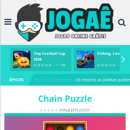
Angry Birds
-
O Angry Birds se arrisca na Star Cu
Super Bomberman
-
Super Bomberman foi o prim
Crash Bandicoot
-
O jogo segue como aventuras d
Super Smash Remix
-
Se tem saudades de jogar S
TIny Football Cup
Fishing: Catch th

2026
..
Subway Surf: Mônaco
-
Concordo – há muito temp
150
183
Plants vs Zombies
-
Só mesmo as plantas podem p
ÉPICOS
Tekken 3
-
Lute em cenários diferentes com os lu
Chain Puzzle
Super Mario All-Stars
-
Super Mario All-Stars é u
AVALIE ESTE JOGO!
Mario Bros World
-
Mario Bros World um novo tip
Angry Birds
-
O Angry Birds se arrisca na Star Cu