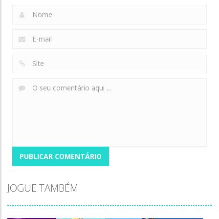
JOGUE TAMBÉM