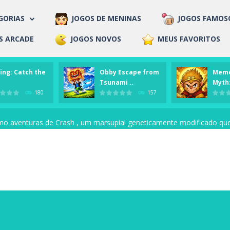
GORIAS
JOGOS DE MENINAS
JOGOS FAMOS
de Educar
 3D
 Arcade
 Clássicos
 de Esporte
 de Meninas
 Multiplayer
 Puzzles
s de 2
s de Ação
s de Aventura
s de Corrida
s de Estratégia
s de Luta
s de Tiro
S ARCADE
JOGOS NOVOS
MEUS FAVORITOS
ing: Catch the
Obby Escape from
Mem
ca na Star Cup enquanto enfrenta oponentes individuais! Compita com 
Tsunami ..
Myth
180
157
n foi o primeiro jogo Bomberman a aparecer no SNES, e o primeiro 
o aventuras de Crash , um marsupial geneticamente modificado que pr
es de jogar Super Smash Flash 2, então, há motivos para ficar feliz!
há muito tempo não havia notícias de nosso amante para incomodar a 
antas podem parar o ataque dos zumbis. Coloque as plantas no camp
na estrada, tentando desviar de uma mulher em meio ao nevoeiro, M
tes com os lutadores especiais, os combates especiais do Tekken Com