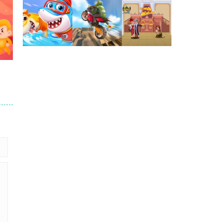
es
Jogaê
Jogaê
Jogaê
148
Jogaê
Jogaê
Jogaê
247