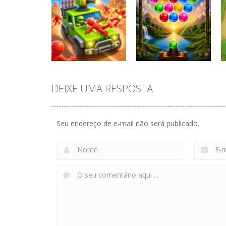
Tank Strike
Football
Wasteland Rogue
Superstars 2026
161
135
DEIXE UMA RESPOSTA
Bubble Shooter
Scrap Car Merge
Vale
Seu endereço de e-mail não será publicado.
139
157