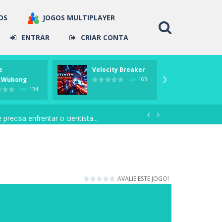
OS
JOGOS MULTIPLAYER
ENTRAR
CRIAR CONTA
e
Velocity Breaker
Zombi
seus amigos, saia por...
:Wukong
Last ..
163

134
jogo naquele sistema a oferecer...
ecisa enfrentar o cientista...


 O Super Smash Remix é parecido...
polícia das estações ferroviárias,...
o com muita estratégia para impedir...
AVALIE ESTE JOGO!
ason desperta sem a sua...
o essa versão é do Playstation,...