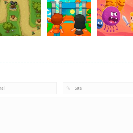
SKYHILL: Escape
From the
Spot Differenc
Bubble Blasters
Skyscraper!
Bird Adventure
154
133
Obby Universe:
Defense Tower
Mini Games
Health
2025
Online
Protection
230
269