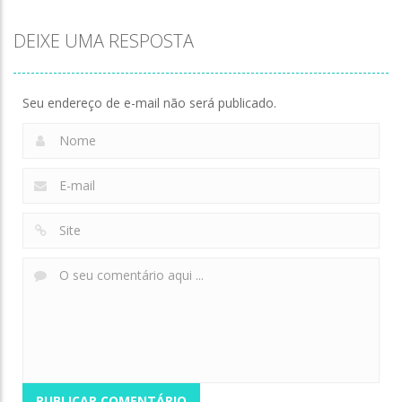
Zombie
DEIXE UMA RESPOSTA
Meme
Velocity
Defense: Last
Myth:Wukong
Breaker
Stand
136
166
133
Seu endereço de e-mail não será publicado.