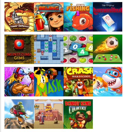
Jogaê
Jogaê
Jogaê
Jogaê
Jogaê
Jogaê
Jogaê
Jogaê
Jogaê
Jogaê
Jogaê
Jogaê
Jogaê
Jogaê
Jogaê
Jogaê