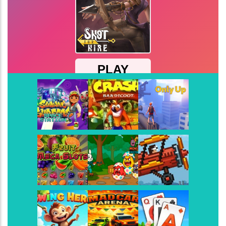
Super Bomberman
-
Super Bomberman foi o prim
Play
Play
Play