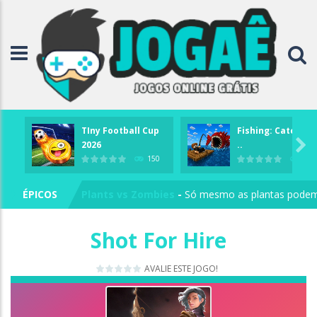
Angry Birds
-
O Angry Birds se arrisca na Star Cu
Super Bomberman
-
Super Bomberman foi o prim
Crash Bandicoot
-
O jogo segue como aventuras d
TIny Football Cup
Fishing: Catch th
Super Smash Remix
-
Se tem saudades de jogar S

2026
..
150
184
Subway Surf: Mônaco
-
Concordo – há muito temp
Plants vs Zombies
-
Só mesmo as plantas podem p
ÉPICOS
Tekken 3
-
Lute em cenários diferentes com os lu
Shot For Hire
Super Mario All-Stars
-
Super Mario All-Stars é u
AVALIE ESTE JOGO!
Mario Bros World
-
Mario Bros World um novo tip
Angry Birds
-
O Angry Birds se arrisca na Star Cu