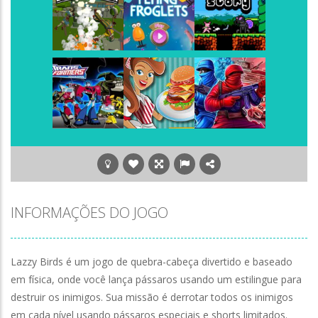
Play
Play
Play
Play
Play
Play
Play
Play
Play
INFORMAÇÕES DO JOGO
Lazzy Birds é um jogo de quebra-cabeça divertido e baseado
em física, onde você lança pássaros usando um estilingue para
destruir os inimigos. Sua missão é derrotar todos os inimigos
em cada nível usando pássaros especiais e shorts limitados.