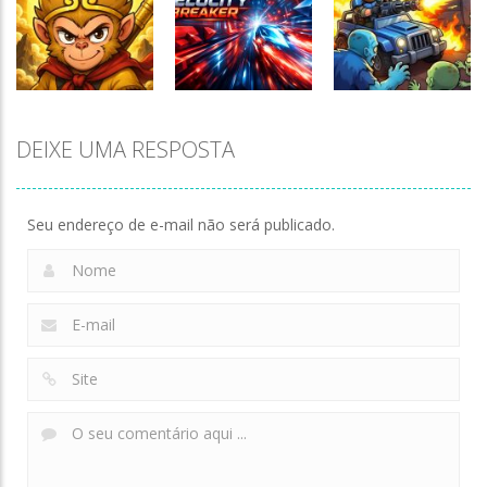
Cup 2026
Brainrot
Brainrot
153
191
165
Zombie
DEIXE UMA RESPOSTA
Meme
Velocity
Defense: Last
Myth:Wukong
Breaker
Stand
136
168
136
Seu endereço de e-mail não será publicado.