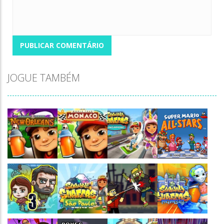
JOGUE TAMBÉM
Jogaê
Jogaê
Jogaê
Jogaê