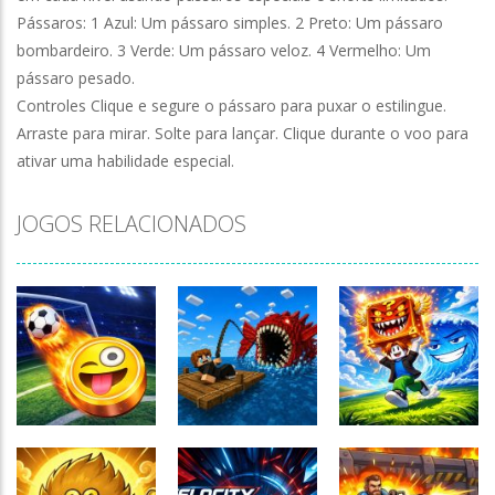
Pássaros: 1 Azul: Um pássaro simples. 2 Preto: Um pássaro
bombardeiro. 3 Verde: Um pássaro veloz. 4 Vermelho: Um
pássaro pesado.
Controles Clique e segure o pássaro para puxar o estilingue.
Arraste para mirar. Solte para lançar. Clique durante o voo para
ativar uma habilidade especial.
JOGOS RELACIONADOS
Fishing: Catch
Obby Escape
TIny Football
the Secret
from Tsunami