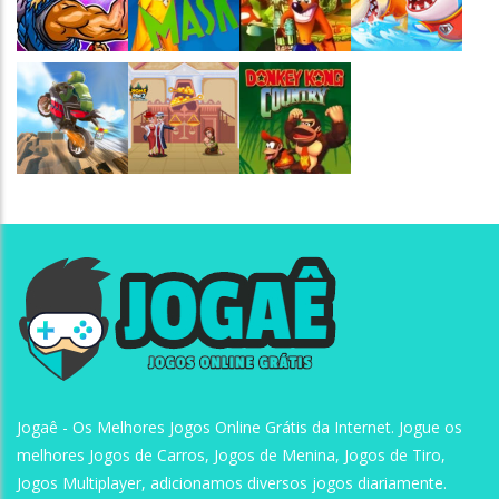
Jogaê
Jogaê
Jogaê
Jogaê
Jogaê
Jogaê
Jogaê
Jogaê
Jogaê
Jogaê
Jogaê
Jogaê - Os Melhores Jogos Online Grátis da Internet. Jogue os
melhores Jogos de Carros, Jogos de Menina, Jogos de Tiro,
Jogos Multiplayer, adicionamos diversos jogos diariamente.