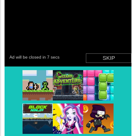
Play
Play
Play