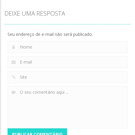
Zombie
DEIXE UMA RESPOSTA
Meme
Velocity
Defense: Last
Myth:Wukong
Breaker
Stand
136
166
133
Seu endereço de e-mail não será publicado.